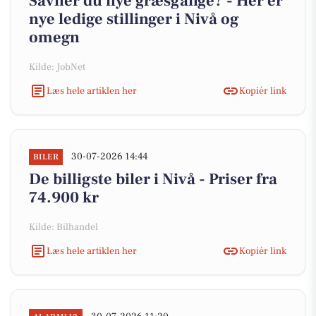
Savner du nye græsgange? - Her er
nye ledige stillinger i Nivå og
omegn
Kilde: JobNet
Læs hele artiklen her
Kopiér link
30-07-2026 14:44
BILER
De billigste biler i Nivå - Priser fra
74.900 kr
Kilde: Bilhandel
Læs hele artiklen her
Kopiér link