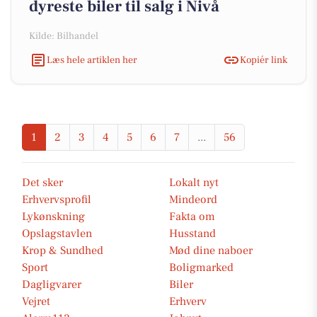
dyreste biler til salg i Nivå
Kilde: Bilhandel
Læs hele artiklen her
Kopiér link
1
2
3
4
5
6
7
...
56
Det sker
Lokalt nyt
Erhvervsprofil
Mindeord
Lykønskning
Fakta om
Opslagstavlen
Husstand
Krop & Sundhed
Mød dine naboer
Sport
Boligmarked
Dagligvarer
Biler
Vejret
Erhverv