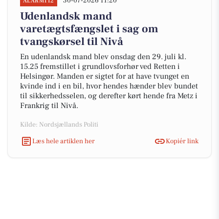
30-07-2026 11:20
ALARM112
Udenlandsk mand
varetægtsfængslet i sag om
tvangskørsel til Nivå
En udenlandsk mand blev onsdag den 29. juli kl.
15.25 fremstillet i grundlovsforhør ved Retten i
Helsingør. Manden er sigtet for at have tvunget en
kvinde ind i en bil, hvor hendes hænder blev bundet
til sikkerhedsselen, og derefter kørt hende fra Metz i
Frankrig til Nivå.
Kilde: Nordsjællands Politi
Læs hele artiklen her
Kopiér link