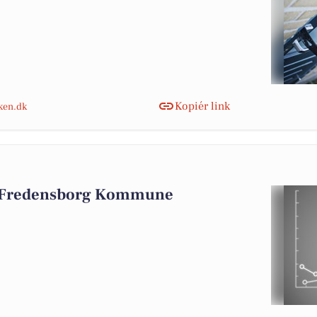
Kopiér link
nken.dk
i Fredensborg Kommune