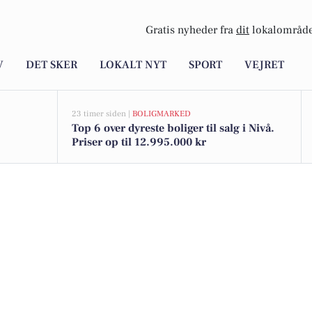
Gratis nyheder fra
dit
lokalområde
V
DET SKER
LOKALT NYT
SPORT
VEJRET
23 timer siden |
BOLIGMARKED
Top 6 over dyreste boliger til salg i Nivå.
Priser op til 12.995.000 kr