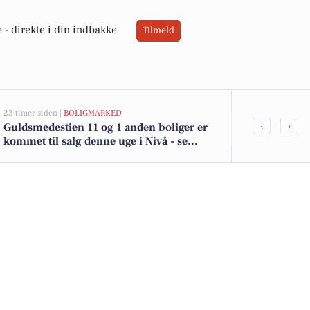
 -
direkte i din indbakke
Tilmeld
23 timer siden |
BOLIGMARKED
05-08-2026 09:05
‹
›
Guldsmedestien 11 og 1 anden boliger er
Oplev en we
kommet til salg denne uge i Nivå - se
nye erfaringe
boligerne her.