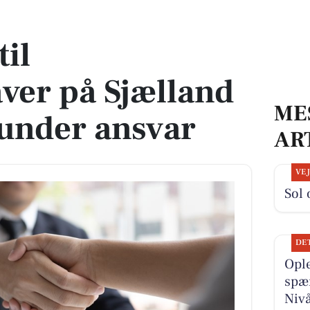
land med frihed under ansvar
til
ver på Sjælland
ME
under ansvar
AR
VE
Sol 
DE
Ople
spæn
Niv