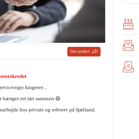
Del artikel
 overskredet
servicevogn fungerer…
var hænger ret tæt sammen 😄
icearbejde hos private og erhverv på Sjælland.