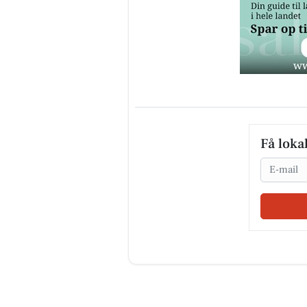
Få loka
Email