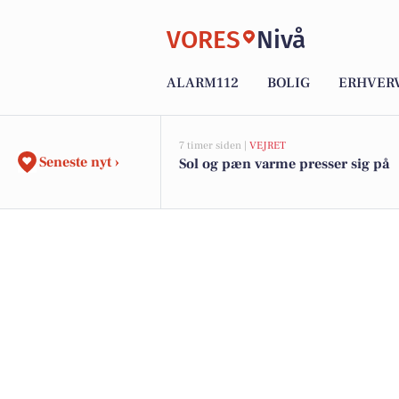
VORES
Nivå
ALARM112
BOLIG
ERHVER
7 timer siden |
VEJRET
Seneste nyt ›
Sol og pæn varme presser sig på