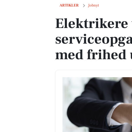
Elektrikere til serviceopgaver på Sjæl
ARTIKLER
Jobnyt
Elektrikere 
serviceopga
med frihed 