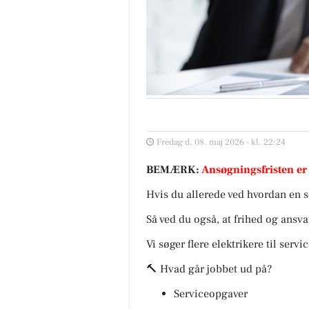
Fredag d. 08. maj 2026 - kl. 22:24
BEMÆRK:
Ansøgningsfristen er
Hvis du allerede ved hvordan en 
Så ved du også, at frihed og ans
Vi søger flere elektrikere til serv
🔨 Hvad går jobbet ud på?
Serviceopgaver