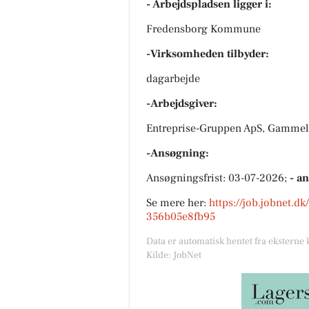
- Arbejdspladsen ligger i:
Fredensborg Kommune
-Virksomheden tilbyder:
dagarbejde
-Arbejdsgiver:
Entreprise-Gruppen ApS, Gammel 
-Ansøgning:
Ansøgningsfrist: 03-07-2026;
- a
Se mere her:
https://job.jobnet.d
356b05e8fb95
Data er automatisk hentet fra eksterne 
Kilde: JobNet