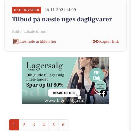
26-11-2021 14:09
DAGLIGVARER
Tilbud på næste uges dagligvarer
Kilde: Lokale tilbud
Læs hele artiklen her
Kopiér link
1
2
3
4
5
6