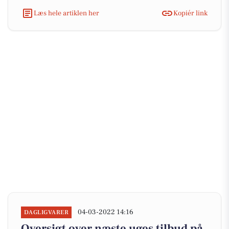
Læs hele artiklen her
Kopiér link
04-03-2022 14:16
DAGLIGVARER
Oversigt over næste uges tilbud på