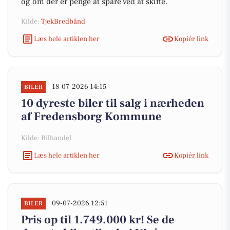
og om der er penge at spare ved at skifte.
Kilde:
TjekBredbånd
Læs hele artiklen her
Kopiér link
18-07-2026 14:15
BILER
10 dyreste biler til salg i nærheden
af Fredensborg Kommune
Kilde: Bilhandel
Læs hele artiklen her
Kopiér link
09-07-2026 12:51
BILER
Pris op til 1.749.000 kr! Se de