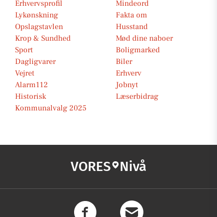
Erhvervsprofil
Mindeord
Lykønskning
Fakta om
Opslagstavlen
Husstand
Krop & Sundhed
Mød dine naboer
Sport
Boligmarked
Dagligvarer
Biler
Vejret
Erhverv
Alarm112
Jobnyt
Historisk
Læserbidrag
Kommunalvalg 2025
VORES
Nivå