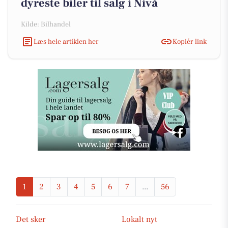
dyreste biler til salg i Nivå
Kilde: Bilhandel
Læs hele artiklen her
Kopiér link
1
2
3
4
5
6
7
...
56
Det sker
Lokalt nyt