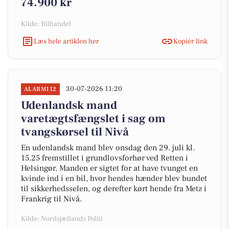
74.900 kr
Kilde: Bilhandel
Læs hele artiklen her
Kopiér link
30-07-2026 11:20
ALARM112
Udenlandsk mand
varetægtsfængslet i sag om
tvangskørsel til Nivå
En udenlandsk mand blev onsdag den 29. juli kl.
15.25 fremstillet i grundlovsforhør ved Retten i
Helsingør. Manden er sigtet for at have tvunget en
kvinde ind i en bil, hvor hendes hænder blev bundet
til sikkerhedsselen, og derefter kørt hende fra Metz i
Frankrig til Nivå.
Kilde: Nordsjællands Politi