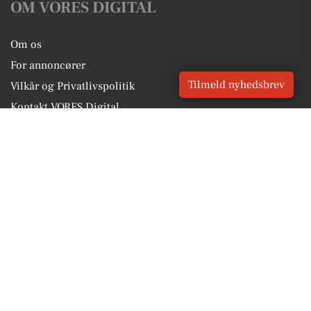
OM VORES DIGITAL
Om os
For annoncører
Tilmeld nyhedsbrev
Vilkår og Privatlivspolitik
Kontakt VORES Digital
Administrer samtykke
GENVEJE
Seneste nyt fra Nivå
Vores lokale erhverv
Kalenderen for Nivå
Fakta om Nivå
Erhvervsartikler