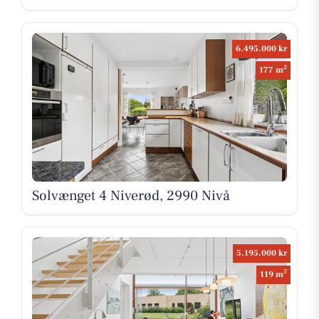
6.495.000 kr
2
177 m
Solvænget 4 Niverød, 2990 Nivå
5.195.000 kr
2
119 m