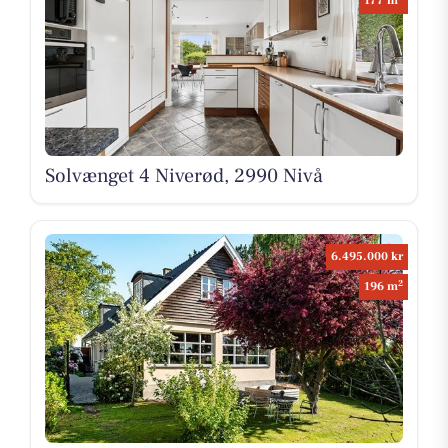
177 m
Solvænget 4 Niverød, 2990 Nivå
6.495.000 kr
2
196 m