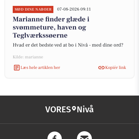
07-08-2026 09:11
MØD DINE NABOER
Marianne finder glæde i
svømmeture, haven og
Teglværkssøerne
Hvad er det bedste ved at bo i Nivå - med dine ord?
Kilde: marianne
Læs hele artiklen her
Kopiér link
VORES
Nivå