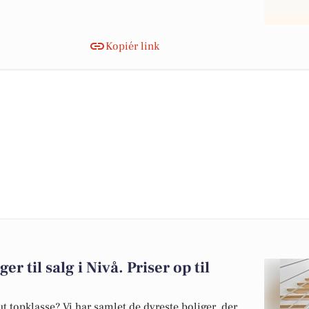
Kopiér link
er til salg i Nivå. Priser op til
 topklasse? Vi har samlet de dyreste boliger, der