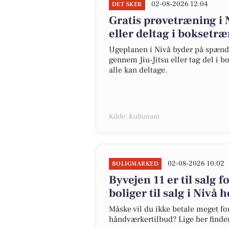
02-08-2026 12:04
DET SKER
Gratis prøvetræning i 
eller deltag i boksetr
Ugeplanen i Nivå byder på spænde
gennem Jiu-Jitsu eller tag del i b
alle kan deltage.
Kilde: Kultunaut
02-08-2026 10:02
BOLIGMARKED
Byvejen 11 er til salg f
boliger til salg i Nivå h
Måske vil du ikke betale meget for
håndværkertilbud? Lige her finder 