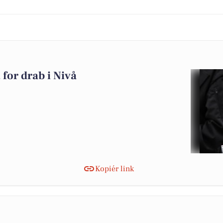
for drab i Nivå
Kopiér link