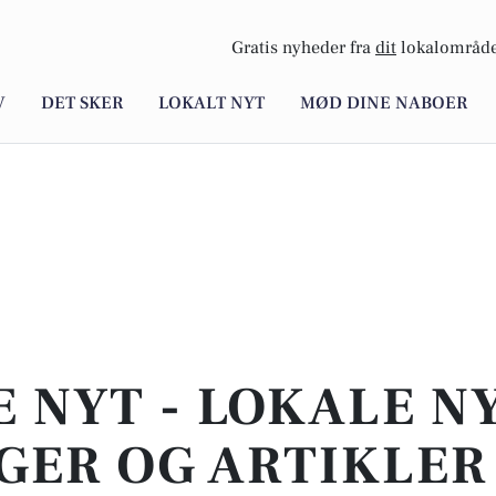
Gratis nyheder fra
dit
lokalområde
V
DET SKER
LOKALT NYT
MØD DINE NABOER
E NYT - LOKALE N
GER OG ARTIKLER 