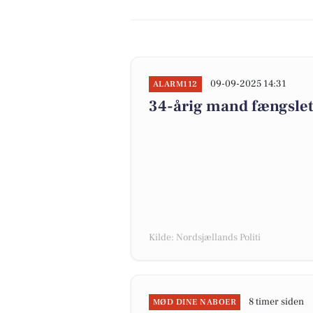
09-09-2025 14:31
ALARM112
34-årig mand fængslet 
Kilde: Nordsjællands Politi
8 timer siden
MØD DINE NABOER