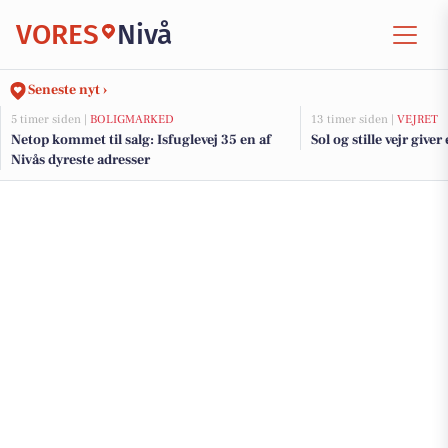
VORES
Nivå
Seneste nyt ›
5 timer siden |
BOLIGMARKED
13 timer siden |
VEJRET
Netop kommet til salg: Isfuglevej 35 en af
Sol og stille vejr give
Nivås dyreste adresser