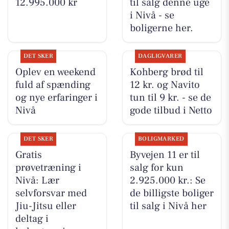
12.995.000 kr
til salg denne uge
i Nivå - se
boligerne her.
DET SKER
DAGLIGVARER
Oplev en weekend
Kohberg brød til
fuld af spænding
12 kr. og Navito
og nye erfaringer i
tun til 9 kr. - se de
Nivå
gode tilbud i Netto
DET SKER
BOLIGMARKED
Gratis
Byvejen 11 er til
prøvetræning i
salg for kun
Nivå: Lær
2.925.000 kr.: Se
selvforsvar med
de billigste boliger
Jiu-Jitsu eller
til salg i Nivå her
deltag i