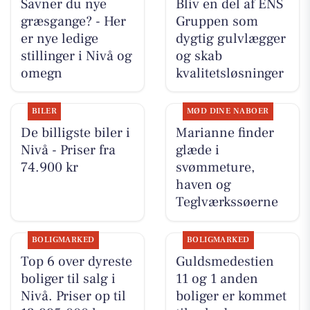
Savner du nye
Bliv en del af ENS
græsgange? - Her
Gruppen som
er nye ledige
dygtig gulvlægger
stillinger i Nivå og
og skab
omegn
kvalitetsløsninger
BILER
MØD DINE NABOER
De billigste biler i
Marianne finder
Nivå - Priser fra
glæde i
74.900 kr
svømmeture,
haven og
Teglværkssøerne
BOLIGMARKED
BOLIGMARKED
Top 6 over dyreste
Guldsmedestien
boliger til salg i
11 og 1 anden
Nivå. Priser op til
boliger er kommet