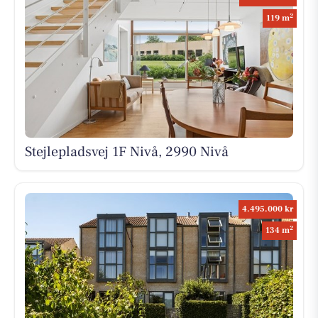
2
119 m
Stejlepladsvej 1F Nivå, 2990 Nivå
4.495.000 kr
2
134 m