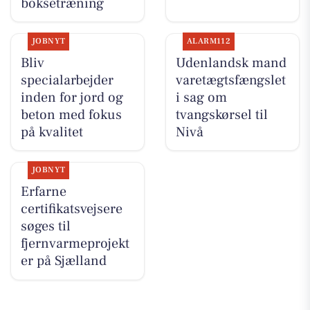
boksetræning
JOBNYT
ALARM112
Bliv
Udenlandsk mand
specialarbejder
varetægtsfængslet
inden for jord og
i sag om
beton med fokus
tvangskørsel til
på kvalitet
Nivå
JOBNYT
Erfarne
certifikatsvejsere
søges til
fjernvarmeprojekt
er på Sjælland