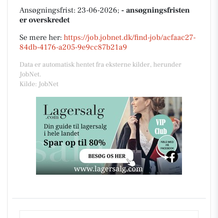
Ansøgningsfrist: 23-06-2026;
- ansøgningsfristen
er overskredet
Se mere her:
https://job.jobnet.dk/find-job/acfaac27-
84db-4176-a205-9e9cc87b21a9
Data er automatisk hentet fra eksterne kilder, herunder
JobNet.
Kilde: JobNet