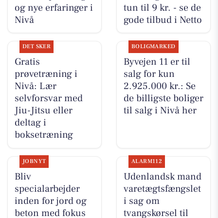
og nye erfaringer i
tun til 9 kr. - se de
Nivå
gode tilbud i Netto
DET SKER
BOLIGMARKED
Gratis
Byvejen 11 er til
prøvetræning i
salg for kun
Nivå: Lær
2.925.000 kr.: Se
selvforsvar med
de billigste boliger
Jiu-Jitsu eller
til salg i Nivå her
deltag i
boksetræning
JOBNYT
ALARM112
Bliv
Udenlandsk mand
specialarbejder
varetægtsfængslet
inden for jord og
i sag om
beton med fokus
tvangskørsel til