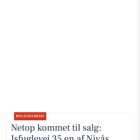
BOLIGMARKED
Netop kommet til salg:
Isfuglevej 35 en af Nivås