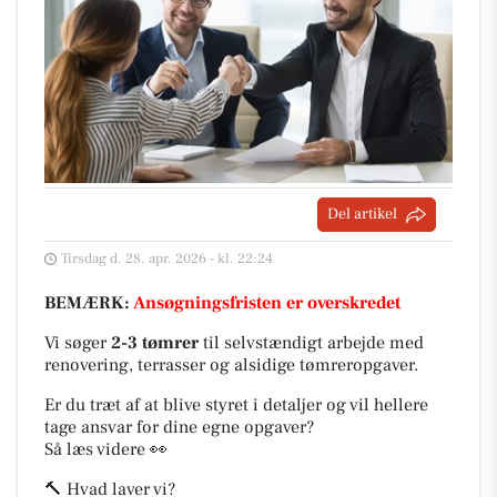
Del artikel
Tirsdag d. 28. apr. 2026 - kl. 22:24
BEMÆRK:
Ansøgningsfristen er overskredet
Vi søger
2-3 tømrer
til selvstændigt arbejde med
renovering, terrasser og alsidige tømreropgaver.
Er du træt af at blive styret i detaljer og vil hellere
tage ansvar for dine egne opgaver?
Så læs videre 👀
🔨 Hvad laver vi?