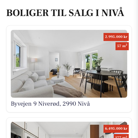
BOLIGER TIL SALG I NIVÅ
2.995.000 kr
2
57 m
Byvejen 9 Niverød, 2990 Nivå
6.495.000 kr
2
177 m