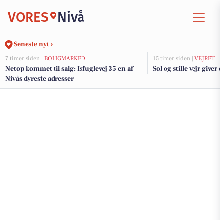
VORES
Nivå
Seneste nyt ›
7 timer siden |
BOLIGMARKED
15 timer siden |
VEJRET
Netop kommet til salg: Isfuglevej 35 en af
Sol og stille vejr give
Nivås dyreste adresser