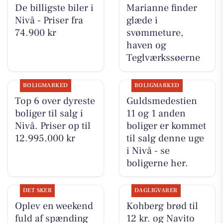
De billigste biler i
Marianne finder
Nivå - Priser fra
glæde i
74.900 kr
svømmeture,
haven og
Teglværkssøerne
BOLIGMARKED
BOLIGMARKED
Top 6 over dyreste
Guldsmedestien
boliger til salg i
11 og 1 anden
Nivå. Priser op til
boliger er kommet
12.995.000 kr
til salg denne uge
i Nivå - se
boligerne her.
DET SKER
DAGLIGVARER
Oplev en weekend
Kohberg brød til
fuld af spænding
12 kr. og Navito