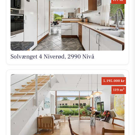
Solvænget 4 Niverød, 2990 Nivå
5.195.000 kr
2
119 m